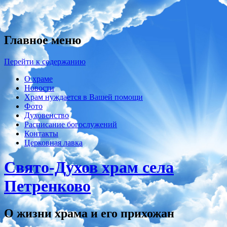
Главное меню
Перейти к содержанию
О храме
Новости
Храм нуждается в Вашей помощи
Фото
Духовенство
Расписание богослужений
Контакты
Церковная лавка
Свято-Духов храм села
Петренково
О жизни храма и его прихожан