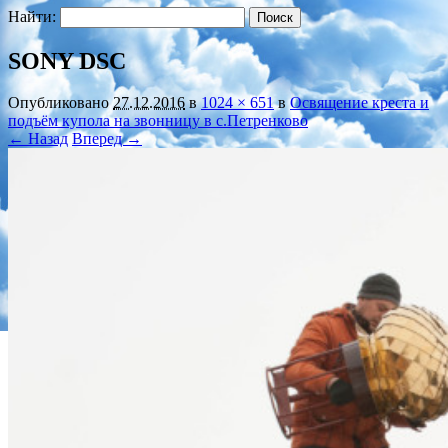
Найти:
SONY DSC
Опубликовано
27.12.2016
в
1024 × 651
в
Освящение креста и
подъём купола на звонницу в с.Петренково
← Назад
Вперед →