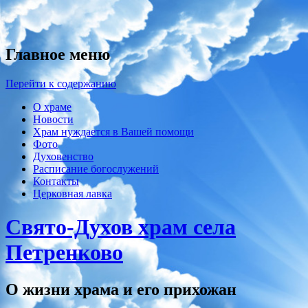
Главное меню
Перейти к содержанию
О храме
Новости
Храм нуждается в Вашей помощи
Фото
Духовенство
Расписание богослужений
Контакты
Церковная лавка
Свято-Духов храм села
Петренково
О жизни храма и его прихожан