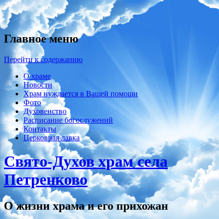
Главное меню
Перейти к содержанию
О храме
Новости
Храм нуждается в Вашей помощи
Фото
Духовенство
Расписание богослужений
Контакты
Церковная лавка
Свято-Духов храм села
Петренково
О жизни храма и его прихожан